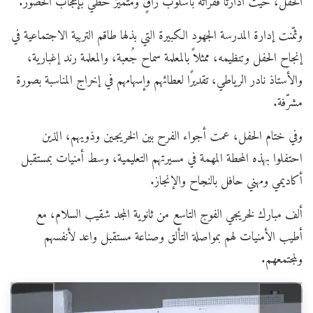
الحفل، حيث أدارتا فقراته بأسلوب راقٍ ومتميز حظي بإعجاب الحضور.
وثمّنت إدارة المدرسة الجهود الكبيرة التي بذلها طاقم التربية الاجتماعية في
إنجاح الحفل وتنظيمه، ممثلاً بالمعلمة سماح جُعبة، والمعلمة رند إغبارية،
والأستاذ نادر الرياطي، تقديرًا لعطائهم وإسهامهم في إخراج المناسبة بصورة
مشرّفة.
وفي ختام الحفل، عمت أجواء الفرح بين الخريجين وذويهم، الذين
احتفلوا بهذه المحطة المهمة في مسيرتهم التعليمية، وسط أمنيات بمستقبل
أكاديمي ومهني حافل بالنجاح والإنجاز.
ألف مبارك لخريجي الفوج التاسع من ثانوية المجد شقيب السلام، مع
أطيب الأمنيات لهم بمواصلة التألق وصناعة مستقبل واعد لأنفسهم
ولمجتمعهم.