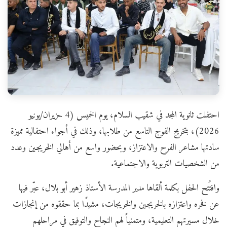
احتفلت ثانوية المجد في شقيب السلام، يوم الخميس (4 حزيران/يونيو
2026)، بتخريج الفوج التاسع من طلابها، وذلك في أجواء احتفالية مميزة
سادتها مشاعر الفرح والاعتزاز، وبحضور واسع من أهالي الخريجين وعدد
من الشخصيات التربوية والاجتماعية.
وافتُتح الحفل بكلمة ألقاها مدير المدرسة الأستاذ زهير أبو بلال، عبّر فيها
عن فخره واعتزازه بالخريجين والخريجات، مشيدًا بما حققوه من إنجازات
خلال مسيرتهم التعليمية، ومتمنياً لهم النجاح والتوفيق في مراحلهم