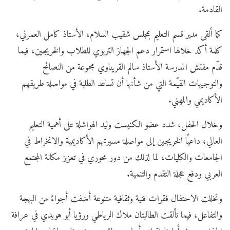
القادمة.
كما ألقى مدير قسم التعليم بمجلس شقيب السلام، الأستاذ كامل العمرني،
كلمة أكد خلالها استمرار دعم الجهاز التربوي للطلاب والخريجين، فيما
قدّم مفتش المدرسة الأستاذ سالم القريناوي مجموعة من النصائح
والتوجيهات القيّمة التي من شأنها أن تساعد الطلبة في مواصلة طريقهم
الأكاديمي والمهني.
وخلال الحفل، شدد عضو الكنيست وليد الهواشلة على أهمية التعليم
العالي، داعيًا الخريجين إلى مواصلة مسيرتهم الأكاديمية والانخراط في
الجامعات والكليات، لما لذلك من دور محوري في تعزيز مكانة المجتمع
العربي ودفع عجلة التقدم والتنمية.
وتخللت الاحتفال فقرات فنية وثقافية متنوعة أضفت أجواءً من البهجة
والتفاعل، فيما تألقت الطالبتان ملاك الرياطي ورؤيا أبو هويدي في عرافة