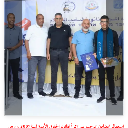
استعمال المضامين بموجب بند 27 أ لقانون الحقوق الأدبية لسنة2007 ، يرجى