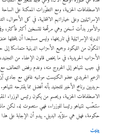
هذه هي صورة الوضع الآن، وهي قابلة للتغيّر مع التقلبات الج
الاصطفافات الحزبية، ومع التطوّرات الممكنة على الساحة ا
الإسرائيليين وعلى خياراتهم الانتخابية. في كل الأحوال، الت
والأمور بدأت تسخن وهي مرشّحة للتسخين أكثر فأكثر، وفي ت
الدولة الإسرائيلية في تاريخها، وليس مستبعدا أن يتخللها
المكوّن من الليكود وجميع الأحزاب الدينية متماسكا إلى ح
الأحزاب الحريدية، في ما يخص قانون الإعفاء من التجنيد، 
في جيب نتنياهو إلى الخروج منه، وعدم رفض التحالف مع 
الزعيم الحريدي عضو الكنيست موشيه غافني مع جادي آيزنك
حريديين برنامج الأخير للتجنيد بأنه أفضل مما يقترحه نتنيا
الاصطفافات الحزبية، ويحسم من يكون رئيس الوزراء المقب
ستنصّب نتنياهو رئيسا للوزراء، فهي ستصوت له. لكن ماذا
حكومة، فهل هي ستؤيّد البديل. يبدو أن الإجابة على هذا ا
بينيت