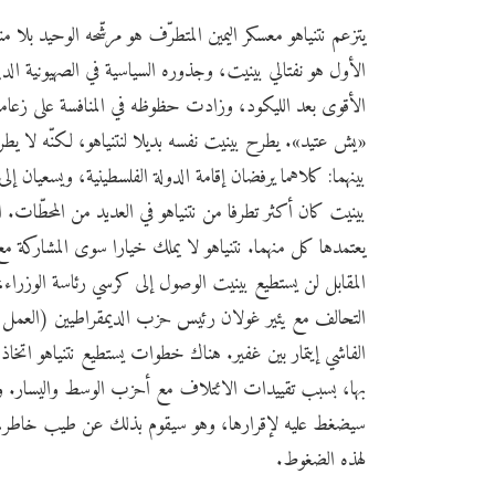
يتزعم نتنياهو معسكر اليمين المتطرّف هو مرشّحه الوحيد بلا م
الأول هو نفتالي بينيت، وجذوره السياسية في الصهيونية الد
الأقوى بعد الليكود، وزادت حظوظه في المنافسة على زعامة
«يش عتيد». يطرح بينيت نفسه بديلا لنتنياهو، لكنّه لا 
بينهما: كلاهما يرفضان إقامة الدولة الفلسطينية، ويسعيان إ
بينيت كان أكثر تطرفا من نتنياهو في العديد من المحطّات. 
يعتمدها كل منهما. نتنياهو لا يملك خيارا سوى المشاركة 
المقابل لن يستطيع بينيت الوصول إلى كرسي رئاسة الوزراء
التحالف مع يئير غولان رئيس حزب الديمقراطيين (العمل +
الفاشي إيتمار بين غفير. هناك خطوات يستطيع نتنياهو اتخاذ
بها، بسبب تقييدات الائتلاف مع أحزب الوسط واليسار. ومن
سيضغط عليه لإقرارها، وهو سيقوم بذلك عن طيب خاطر، و
لهذه الضغوط.