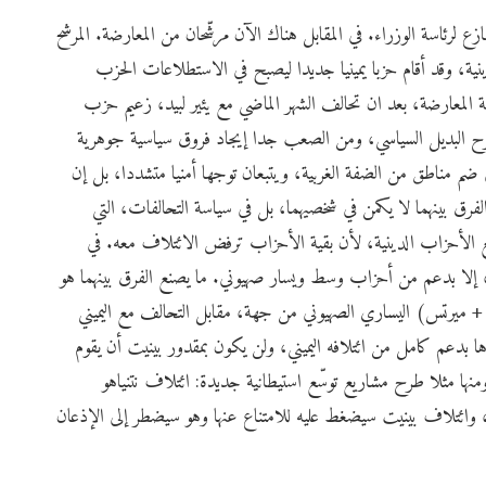
نازع لرئاسة الوزراء. في المقابل هناك الآن مرشّحان من المعارضة. المرشح
ينية، وقد أقام حزبا يمينيا جديدا ليصبح في الاستطلاعات الحزب
 المعارضة، بعد ان تحالف الشهر الماضي مع يئير لبيد، زعيم حزب
يطرح البديل السياسي، ومن الصعب جدا إيجاد فروق سياسية جوهرية
لى ضم مناطق من الضفة الغربية، ويتبعان توجها أمنيا متشددا، بل إن
الفرق بينهما لا يكمن في شخصيهما، بل في سياسة التحالفات، التي
مع الأحزاب الدينية، لأن بقية الأحزاب ترفض الائتلاف معه. في
، إلا بدعم من أحزاب وسط ويسار صهيوني. ما يصنع الفرق بينهما هو
 ميرتس) اليساري الصهيوني من جهة، مقابل التحالف مع اليميني
ها بدعم كامل من ائتلافه اليميني، ولن يكون بمقدور بينيت أن يقوم
ها مثلا طرح مشاريع توسّع استيطانية جديدة: ائتلاف نتنياهو
ائتلاف بينيت سيضغط عليه للامتناع عنها وهو سيضطر إلى الإذعان