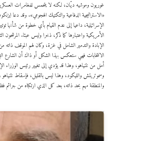
غوريون وموشيه ديّان، لكنه لا يتحمس للمغامرات العسكرية
«الاستراتيجية الدفاعية والتكتيك الهجومي». وقد دعا ايزنكوت
الإسرائيلية، داعيا إلى عدم القيام بأي خطوة من شأنها توت
الأمريكية واعتبارها كما ذكر، ذخرا وليس عبئا. المرشحون الث
الإبادة والتدمير الشامل في غزة، وكان لهم الموقف ذاته من
الانتخابات فهي ستعكس بهذا الشكل أو ذاك أن الشارع الإ
أمل من نتنياهو، وهذا قد يؤدي إلى تغيير رئيس الوزراء الإ
وسموتريتش والليكود، وهذا ليس بالقليل، فإسقاط نتنياهو وتح
والمنطقة مهم بحد ذاته، بعد كل الذي ارتكباه من جرائم فظي