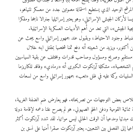
من أصول مغربية، وهذا يفتح أمامه بابا واسعا لاجتذاب مصوتين
 المرشح الوحيد الذي يستطيع استمالة مصوتين جدد من معسكر نتنياهو،
 لأركان الجيش الإسرائيلي، وهو يعتبر إسرائيليا جنرالا ناجحا ومفكرا
ة الجيش»، التي تعد من أهم الأدبيات العسكرية الإسرائيلية.
اط وجنود الاحتياط، وبقبول عند جمهور إسرائيلي واسع يبحث عن
أكتوبر. ويزيد من شعبيته أنه دفع ثمنا شخصيا بمقتل ابنه خلال
ه «مستقيم وصريح ومسؤول وصاحب قدرات ومختلف عن بقية السياسيين
م الشخصية». مشكلة آيزنكوت الكبرى أنه «رمادي» وفاقد للكاريزما
 السلبيات بركة عليه في ظل «تعب» جمهور إسرائيلي واسع من لسعات
ستخلاص بعض التوجهات من تصريحاته. فهو يعارض ضم الضفة الغربية،
نائية القومية ودفن الحلم الصهيوني. هو لم يصرح علنا دعمه لإقامة دولة
 مبدئيا ومدعيا أن الوقت الحالي ليس مواتيا. لقد شدد آيزنكوت أكثر
عيا إلى الفصل بين الشعبين. يعتبر آيزنكوت صقرا أمنيا على نسق بن