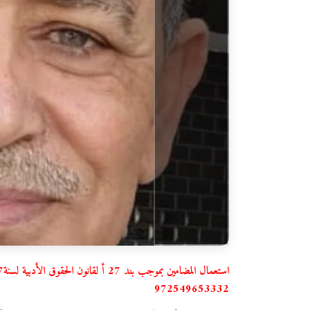
972549653332