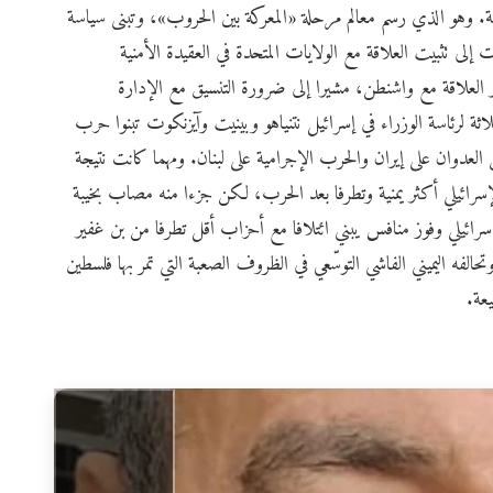
. وهو الذي رسم معالم مرحلة «المعركة بين الحروب»، وتبنى سياسة
 إلى تثبيت العلاقة مع الولايات المتحدة في العقيدة الأمنية
ير العلاقة مع واشنطن، مشيرا إلى ضرورة التنسيق مع الإدارة
لاثة لرئاسة الوزراء في إسرائيل نتنياهو وبينيت وآيزنكوت تبنوا حرب
 العدوان على إيران والحرب الإجرامية على لبنان. ومهما كانت نتيجة
سرائيلي أكثر يمنية وتطرفا بعد الحرب، لكن جزءا منه مصاب بخيبة
سرائيلي وفوز منافس يبني ائتلافا مع أحزاب أقل تطرفا من بن غفير
الفه اليميني الفاشي التوسّعي في الظروف الصعبة التي تمر بها فلسطين
عة.