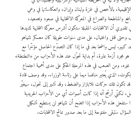
ارية والآتية في الخريطة السياسية الإسرائيلية وتجسيداتها في
لإقليمية، بالأخص في غزة ولبنان وإيران، وانعكاساتها في وعي
دافع والمناطحة والصراع في المعركة الانتخابية في صعود وتصعيد،
قديري أن الانتخابات المقبلة ستكون أشرس معركة انتخابية تشهدها
 عنف وحتى قتل واغتيال. على مدى سنوات طويلة كان معسكر نتنياهو
د كبير. ليس واضحا بعد في ما إذا كان التصدّع الحاصل مؤخّرا مع
هو مجرد أزمة عابرة، أم بداية تحوّل عند هذه الأحزاب من «النطنطة»
غيره. ومن الصعب في هذه المرحلة الحكم على مدى أهمية اجتماع
وت، الذي يُعتبر منافسا مهما على رئاسة الوزراء. وقد وصف قادة
هو. قد تكون تلك حركات للابتزاز والضغط، وقد تشير إلى تحول، سيغيّر
ل، لكنّي أرجّح أنه إذا كانت أصوات أي من الأحزاب الحريدية
 ستفعل هذه الأحزاب إذا اتضح أن نتنياهو لن يستطيع تشكيل
لسؤال ستبقى مفتوحة إلى ما بعد صدور نتائج الانتخابات.