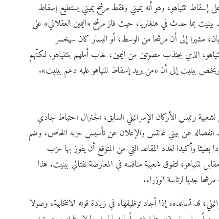
لى إسقاط نتنياهو، وهو أنه يميني وفقط مرشح يميني يستطيع إسقاط
د بينيت بما حدث في هنغاريا، حيث فاز مرشح «اليمين العقلاني» على
ربان، مشيرا إلى أن مرشحا من الوسط، أو اليسار كان سيخسر
تنياهو، الذي يجتذب مصوتين من اليمين، خاب أملهم بنتنياهو، لكنّهم
 ويخلص بينيت إلى أن «من يريد إسقاط نتنياهو عليه دعم بينيت».
 لشعبية رئيس الأركان الإسرائيلي السابق، الجنرال احتياط جادي
فمنذ انفصاله عن بيني غانتس والإعلان عن تأسيس حزبه الخاص، وضم
بطيئا وأكيدا لعدد المقاعد التي من المتوقع أن يفوز بها حزب
ابل نتنياهو، لتفوق شعبية منافسه في المعارضة نفتالي بينيت. هذا
مرشحا جديا لرئاسة الوزراء.
لي، قد تساعده، إذا أجاد توظيفها، في زيادة قوته الانتخابية، وصولا