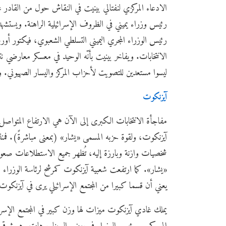
الادعاء المركزي لنفتالي بينيت في النقاش حول من القادر ع
رئيس وزراء يميني في الظروف الإسرائيلية الراهنة. ويستشه
رئيس الوزراء المجري اليميني التسلطي الشعبوي، فيكتور أو
الانتخابات. ويفاخر بينيت بأنّه الوحيد في معسكر معارضي ن
ليسوا مستعدين للتصويت لأحزاب المركز واليسار الصهيوني.
آيزنكوت
مفاجأة الانتخابات الكبرى إلى الآن هي الارتفاع المتواصل
آيزنكوت، ولقوة حزبه المسمى «يشار» (بمعنى مباشرةً). 
شخصيات وازنة وبارزة إليه، تُظهر جميع الاستطلاعات صعودا 
«يشار». كما ارتفعت شعبية آيزنكوت كمرشح لرئاسة الوزراء مق
يعني أن قسما كبيرا من المجتمع الإسرائيلي يرى في آيزنكوت 
يملك غادي آيزنكوت ميزات لها وزن كبير في المجتمع الإسرائي