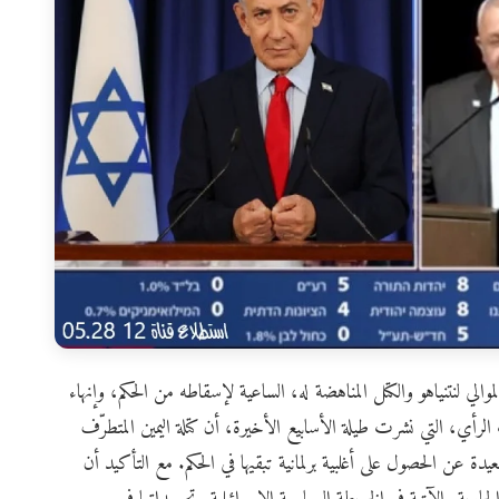
موالي لنتنياهو والكتل المناهضة له، الساعية لإسقاطه من الحكم، وإنهاء
الرأي، التي نشرت طيلة الأسابيع الأخيرة، أن كتلة اليمين المتطرّف
يدة عن الحصول على أغلبية برلمانية تبقيها في الحكم. مع التأكيد أن