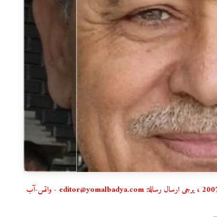
استعمال المضامين بموجب بند 27 أ لقانون الحقوق الأدبية لسنة2007 ، يرجى ارسال رسالة: editor@yomalbadya.com - واتس-آب