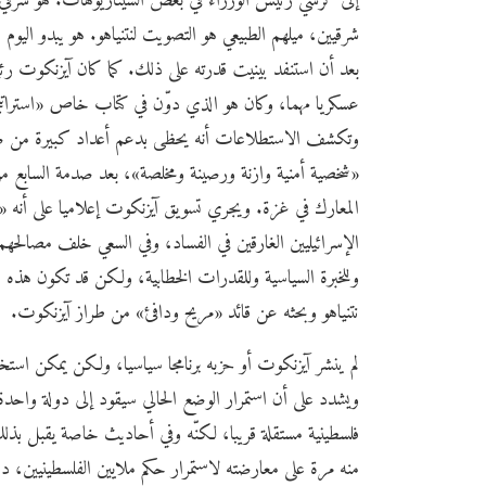
إلى كرسي رئيس الوزراء في بعض السيناريوهات. هو شرقي 
شرقيين، ميلهم الطبيعي هو التصويت لنتنياهو. هو يبدو اليوم
بعد أن استنفد بينيت قدرته على ذلك. كما كان آيزنكوت رئيسا
عسكريا مهما، وكان هو الذي دوّن في كتاب خاص «استراتيجي
وتكشف الاستطلاعات أنه يحظى بدعم أعداد كبيرة من ضب
«شخصية أمنية وازنة ورصينة ومخلصة»، بعد صدمة السابع من 
المعارك في غزة. ويجري تسويق آيزنكوت إعلاميا على أن
الإسرائيليين الغارقين في الفساد، وفي السعي خلف مصالحه
وللخبرة السياسية وللقدرات الخطابية، ولكن قد تكون هذه
نتنياهو وبحثه عن قائد «مريح ودافئ» من طراز آيزنكوت.
لم ينشر آيزنكوت أو حزبه برنامجا سياسيا، ولكن يمكن ا
ويشدد على أن استمرار الوضع الحالي سيقود إلى دولة واحدة ث
فلسطينية مستقلة قريبا، لكنّه وفي أحاديث خاصة يقبل بذلك
منه مرة على معارضته لاستمرار حكم ملايين الفلسطينيين، دا