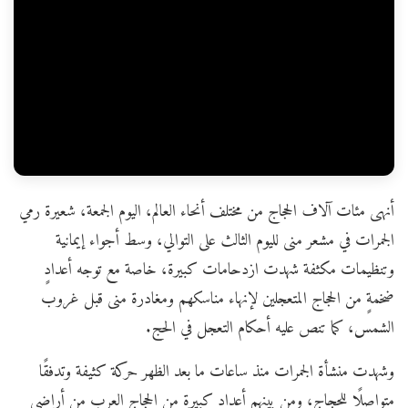
أنهى مئات آلاف الحجاج من مختلف أنحاء العالم، اليوم الجمعة، شعيرة رمي
الجمرات في مشعر منى لليوم الثالث على التوالي، وسط أجواء إيمانية
وتنظيمات مكثفة شهدت ازدحامات كبيرة، خاصة مع توجه أعدادٍ
ضخمةٍ من الحجاج المتعجلين لإنهاء مناسكهم ومغادرة منى قبل غروب
الشمس، كما تنص عليه أحكام التعجل في الحج.
وشهدت منشأة الجمرات منذ ساعات ما بعد الظهر حركة كثيفة وتدفقًا
متواصلًا للحجاج، ومن بينهم أعداد كبيرة من الحجاج العرب من أراضي