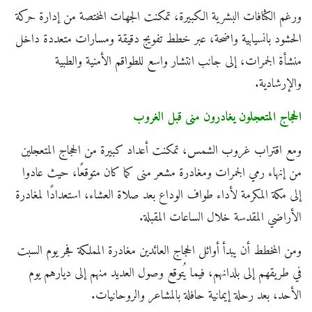
ورغم الكثافات البشرية الكبيرة، تمكنت الجهات المختصة من إدارة حركة
الحشود بانسيابية واضحة، عبر خطط تفويج دقيقة ومسارات متعددة داخل
منشأة الجمرات، إلى جانب انتشار واسع للطواقم الأمنية والطبية
والإرشادية.
الحجاج المتعجلون يغادرون منى قبل الغروب
ومع اقتراب غروب الشمس، تمكنت أعداد كبيرة من الحجاج المتعجلين
من إنهاء رمي الجمرات ومغادرة مشعر منى كما كان متوقعًا، حيث عادوا
إلى مكة المكرمة لأداء طواف الوداع بعد صلاة العشاء، استعدادًا لمغادرة
الأراضي المقدسة خلال الساعات المقبلة.
ومن المخطط أن يبدأ أوائل الحجاج العائدين مغادرة المملكة فجر يوم السبت
في طريقهم إلى بلدانهم، فيما يُتوقع وصول العديد منهم إلى ديارهم يوم
الأحد، بعد رحلة إيمانية حافلة بالمشاعر والروحانيات.