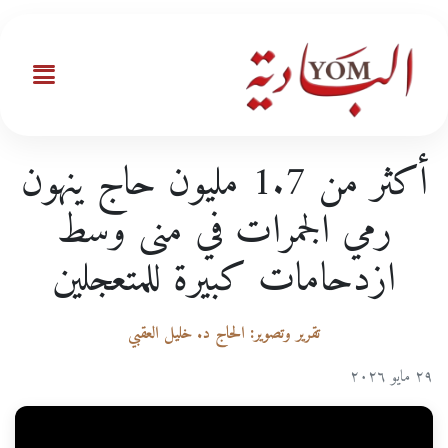
أكثر من 1.7 مليون حاج ينهون
رمي الجمرات في منى وسط
ازدحامات كبيرة للمتعجلين
تقرير وتصوير: الحاج د. خليل العقبي
٢٩ مايو ٢٠٢٦