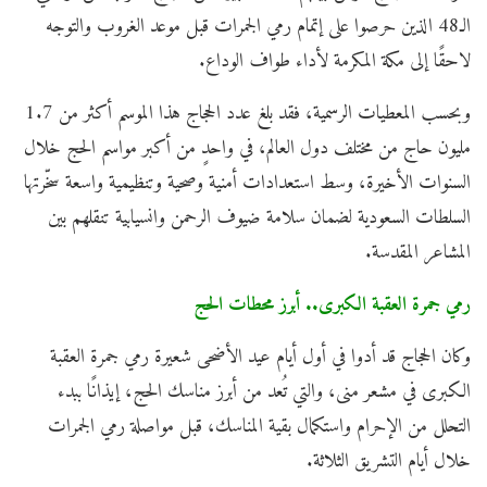
الـ48 الذين حرصوا على إتمام رمي الجمرات قبل موعد الغروب والتوجه
لاحقًا إلى مكة المكرمة لأداء طواف الوداع.
وبحسب المعطيات الرسمية، فقد بلغ عدد الحجاج هذا الموسم أكثر من 1.7
مليون حاج من مختلف دول العالم، في واحدٍ من أكبر مواسم الحج خلال
السنوات الأخيرة، وسط استعدادات أمنية وصحية وتنظيمية واسعة سخّرتها
السلطات السعودية لضمان سلامة ضيوف الرحمن وانسيابية تنقلهم بين
المشاعر المقدسة.
رمي جمرة العقبة الكبرى.. أبرز محطات الحج
وكان الحجاج قد أدوا في أول أيام عيد الأضحى شعيرة رمي جمرة العقبة
الكبرى في مشعر منى، والتي تُعد من أبرز مناسك الحج، إيذانًا ببدء
التحلل من الإحرام واستكمال بقية المناسك، قبل مواصلة رمي الجمرات
خلال أيام التشريق الثلاثة.