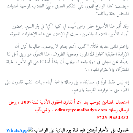
ويضيف: "هذا البرنامج الدولي يُنمّي التفكير العميق ويُهيّئ الطلاب لمواجهة تحديات
المستقبل بثقة وذكاء."
وقد أُقيم هذا الأسبوع حفل رسمي مُهيب في كلية "كي" في بئر السبع، بحضور
أولياء الأمور، التلاميذ والمعلمين، حيث تم الإعلان عن هذه الإنجازات المميزة.
واختتم المدير حديثه قائلًا: "كمدير، أشعر بفخر لا يوصف. طالباتنا أثبتن أن
الإرادة الحقيقية تتجاوز قلّة الموارد وصعوبة الظروف. هذا التفوّق هو بريق أمل لنا
جميعًا. نحن نعيش في دولة واحدة، ويجب أن ينشأ أطفالنا على قيم الأمل، الحياة
المشتركة، والاحترام المتبادل."
إنه ليس فقط فوزًا في مسابقة... بل رسالة واضحة: أبناء وبنات النقب قادرون على
التميّز، متى ما توفرت الفرصة والدعم.
استعمال المضامين بموجب بند 27 أ لقانون الحقوق الأدبية لسنة2007 ، يرجى
ارسال رسالة: editor@yomalbadya.com - واتس-آب
972549653332
للحصول على الأخبار أونلاين تابع قناة يوم البادية على الواتساب