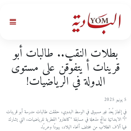
بطلات النقب.. طالبات أبو
قرينات أ يتفوّقن على مستوى
الدولة في الرياضيات!
5 يونيو 2025
في إنجاز يُعدّ غير مسبوق في الوسط البدوي، حققت طالبات مدرسة أبو قرينات
"أ" الابتدائية نتائج مذهلة في مسابقة "كانغارو" القطرية للرياضيات، التي يشارك
فيها آلاف الطلاب من مختلف أنحاء البلاد، يهودًا وعربًا.