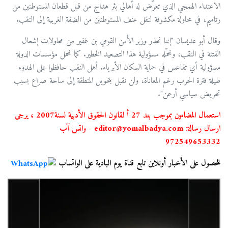
الاعتداء الهمجي الذي تعرّض له أهالي بئر هداج من قبل قطعان المستوطنين من
رتاميم، في محاولة مكشوفة لنقل عنف المستوطنين من الضفة الغربية إلى النقب.
وقال أبو عديسان "إننا نحذر وزير الأمن القومي بن غفير من محاولات إشعال
الفتنة في النقب، ونحمّله مسؤولية هذا التصعيد الخطير. كما نحمل مؤسسات الدولة
مسؤولية أي تقاعس في حماية السكان الأبرياء. أهل النقب حافظوا على الهدوء
طيلة فترة الحرب رغم المعاناة، ولن نقبل بتحويل المنطقة إلى ساحة صراع بسبب
تحريض سياسي أرعن".
استعمال المضامين بموجب بند 27 أ لقانون الحقوق الأدبية لسنة2007 ، يرجى
ارسال رسالة: editor@yomalbadya.com - واتس-آب
972549653332
للحصول على الأخبار أونلاين تابع قناة يوم البادية على الواتساب