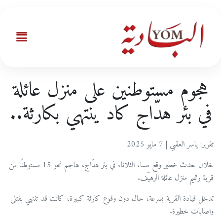
هجوم مستوطنين على منزل عائلة
في بئر هدّاج كاد ينتهي بكارثة..
تقرير: ياسر العقبي | 7 مايو 2025
خلال حدث خطير وقع مساء الثلاثاء في بئر هدّاج، هاجم نحو 15 مستوطنًا من
قرية رتميم منزل عائلة الرهيّف.
تدخل قيادة القرية بسرعة، حال دون وقوع كارثة كبيرة، كانت قد تنتهي بقتلى
واصابات خطيرة.