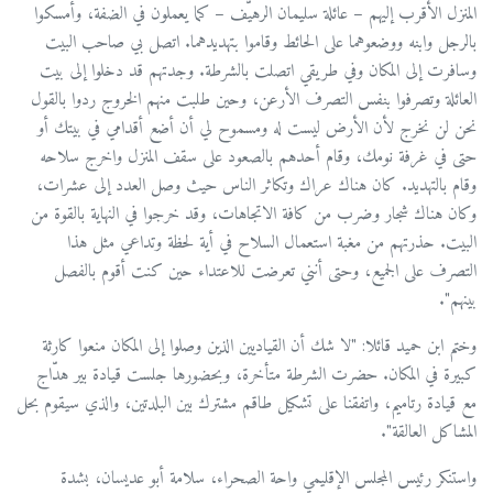
المنزل الأقرب إليهم – عائلة سليمان الرهيّف – كما يعملون في الضفة، وأمسكوا
بالرجل وابنه ووضعوهما على الحائط وقاموا بتهديدهما. اتصل بي صاحب البيت
وسافرت إلى المكان وفي طريقي اتصلت بالشرطة. وجدتهم قد دخلوا إلى بيت
العائلة وتصرفوا بنفس التصرف الأرعن، وحين طلبت منهم الخروج ردوا بالقول
نحن لن نخرج لأن الأرض ليست له ومسموح لي أن أضع أقدامي في بيتك أو
حتى في غرفة نومك، وقام أحدهم بالصعود على سقف المنزل واخرج سلاحه
وقام بالتهديد. كان هناك عراك وتكاثر الناس حيث وصل العدد إلى عشرات،
وكان هناك شجار وضرب من كافة الاتجاهات، وقد خرجوا في النهاية بالقوة من
البيت. حذرتهم من مغبة استعمال السلاح في أية لحظة وتداعي مثل هذا
التصرف على الجميع، وحتى أنني تعرضت للاعتداء حين كنت أقوم بالفصل
بينهم".
وختم ابن حميد قائلا: "لا شك أن القياديين الذين وصلوا إلى المكان منعوا كارثة
كبيرة في المكان. حضرت الشرطة متأخرة، وبحضورها جلست قيادة بير هدّاج
مع قيادة رتاميم، واتفقنا على تشكيل طاقم مشترك بين البلدتين، والذي سيقوم بحل
المشاكل العالقة".
واستنكر رئيس المجلس الإقليمي واحة الصحراء، سلامة أبو عديسان، بشدة