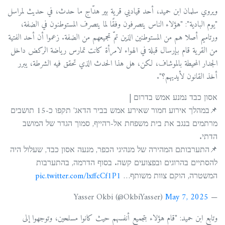
ويروي سلمان ابن حميد، أحد قياديي قرية بير هدّاج ما حدث، في حديث لمراسل
"يوم البادية": "هؤلاء الناس يتصرفون وفقًا لما يتصرف المستوطنون في الضفة،
ورتاميم أصلا هم من المستوطنين الذين تمّ تجميعهم من الضفة. زعموا أن أحد الفتية
من القرية قام بإرسال قبلة في الهواء لامرأة كانت تمارس رياضة الركض داخل
الجدار المحيطة بالموشاف، لكن، هل هذا الحدث الذي تحقق فيه الشرطة، يبرر
أخذ القانون لأيديهم؟".
אסון כבד נמנע אמש בדרום |
📌במהלך אירוע חמור שאירע אמש בביר הדאג' תקפו כ-15 תושבים
מרתמים בנגב את בית משפחת אל-רהייף, סמוך הגדר של המושב
הדתי.
📌התערבותם המהירה של מנהיגי הכפר, מנעה אסון כבד, שעלול היה
להסתיים בהרוגים ובפצועים קשה. בסוף הדרמה, בהתערבות
המשטרה, הוקם צוות משותף…
pic.twitter.com/lxffcCf1P1
May 7, 2025
— Yasser Okbi (@OkbiYasser)
وتابع ابن حميد: "قام هؤلاء بتجميع أنفسهم حيث كانوا مسلحين، وتوجهوا إلى