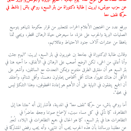
عن حزب ميرتس؛ ايريت | طالبة دكتوراة من بئر السبع؛ روعي باش | ناشط في
حركة نقف معا
ورفع عدد من المحتجين الأعلام الحمراء، للتحذير من قرار حكومة نتنياهو بتوسيع
العمليات البرية والحرب على غزة، ما سيعرض حياة الرهائن للخطر، ويجبي ثمنا
باهظا من عشرات آلاف جنود الاحتياط وعائلاتهم.
وقالت طالبة الدكتوراة في جامعة بن غوريون في بئر السبع، ايريت: "اليوم جئت
وأنا أعاني من الحمى، لكن الوضع أصعب على الرهائن في الأنفاق. ما أحبه هنا في
بئر السبع هو أن مفترق الطرق مفتوح ويمكن التحدث مع السائقين، وأشعر على
الأقل أن هناك تغييرًا. هناك أقل أشخاص يحاولون دهسنا، وأقل شتائم، وأعتقد
أن الجميع يتفقون في النهاية على أن الأهم هو إعادة المخطوفين، وهذا التلكؤ ليس
في محله".
أما روعي باش، من حركة "نقف معا" في المدينة، فأشار إلى أنه "جئنا هنا إلى
التظاهرة، كما نأتي في كل مساء سبت، لإسماع صوتنا وجعله حاضرًا في
التظاهرات هنا في بئر السبع، كما هو الحال في جميع التظاهرات في البلاد، لنُعبّر
عن مطلبنا ورسالتنا بأن هذه الحرب يجب أن تنتهي، وأنه يجب رفض المشاركة في