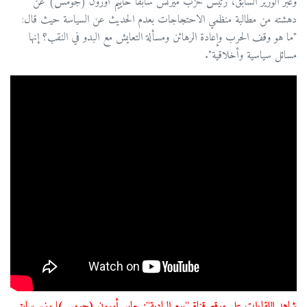
وعبر الوزير السابق، رئيس حزب ميرتس سابقًا حاييم أورون (جومس) عن
دهشته من مطالبة منظمي الاحتجاجات بعدم الحديث عن السياسة حيث قال:
"ما هو وقف الحرب وإعادة الرهائن ومسألة التعايش مع البدو في النقب؟ إنها
مسائل سياسية وأخلاقية".
شاهد اللقاءات على موقع قناة "يوم البادية": حاييم أورون (جومس)| وزير سابق