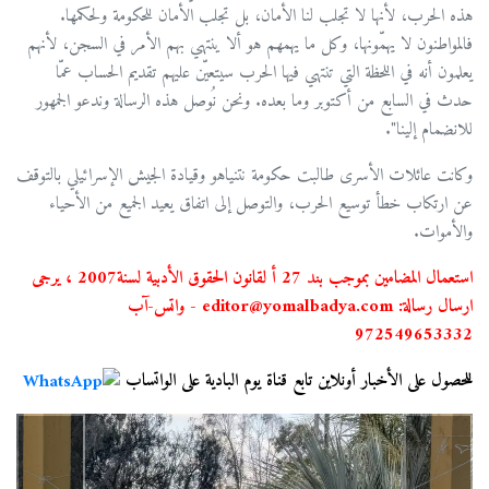
هذه الحرب، لأنها لا تجلب لنا الأمان، بل تجلب الأمان للحكومة ولحكمها.
فالمواطنون لا يهمّونها، وكل ما يهمهم هو ألا ينتهي بهم الأمر في السجن، لأنهم
يعلمون أنه في اللحظة التي تنتهي فيها الحرب سيتعيّن عليهم تقديم الحساب عمّا
حدث في السابع من أكتوبر وما بعده. ونحن نُوصل هذه الرسالة وندعو الجمهور
للانضمام إلينا".
وكانت عائلات الأسرى طالبت حكومة نتنياهو وقيادة الجيش الإسرائيلي بالتوقف
عن ارتكاب خطأ توسيع الحرب، والتوصل إلى اتفاق يعيد الجميع من الأحياء
والأموات.
استعمال المضامين بموجب بند 27 أ لقانون الحقوق الأدبية لسنة2007 ، يرجى
ارسال رسالة: editor@yomalbadya.com - واتس-آب
972549653332
للحصول على الأخبار أونلاين تابع قناة يوم البادية على الواتساب