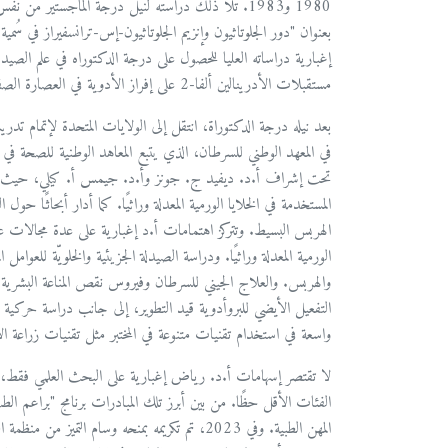
إغبارية دراساته العليا للحصول على درجة الدكتوراه في علم الص
مستقبلات الأدرينالين ألفا-2 على إفراز الأدوية في العصارة الصفراوية.
بعد نيله درجة الدكتوراة، انتقل إلى الولايات المتحدة لإتمام تدريبه
تحت إشراف أ.د. ديفيد ج. جونز وأ.د. جيمس أ. كيلي، حيث ركزت أ
المستخدمة في الخلايا الورمية المعدلة وراثيًا. كما أدار أبحاثًا 
الهربس البسيط. وتتركز اهتمامات أ.د إغبارية على عدة مجالات علمية،
الورمية المعدلة وراثيًا. ودراسة الصيدلة الجزيئية والخلويّة للعوام
والهربس. والعلاج الجيني للسرطان وفيروس نقص المناعة البشرية (ا
التفعيل الأيضي للبروأدوية قيد التطوير، إلى جانب دراسة حركية الأ
واسعة في استخدام تقنيات متنوعة في المختبر مثل تقنيات زراعة الأ
لا تقتصر إسهامات أ.د. رياض إغبارية على البحث العلمي فقط، 
الفئات الأقل حظًا. من بين أبرز تلك المبادرات برنامج "براعم 
المهن الطبية. وفي 2023، تم تكريمه بمنحه وسام الت