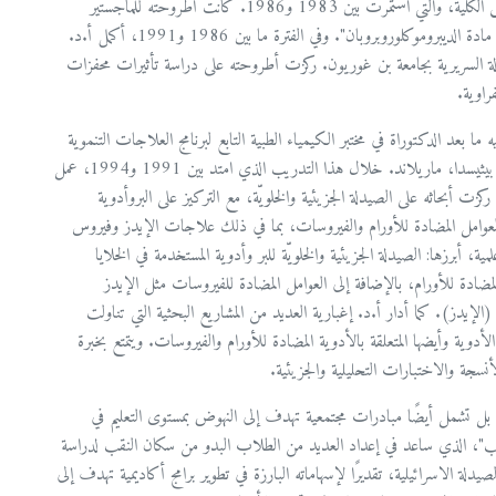
1980 و1983. تلا ذلك دراسته لنيل درجة الماجستير من نفس الكلية، والتي استمرت بين 1983 و1986. كانت أطروحته للماجستير
بعنوان "دور الجلوتاثيون وإنزيم الجلوتاثيون-إس-ترانسفيراز في سُمية مادة الديبروموكلوروبروبان". وفي الفترة ما بين 1986 و1991، أكمل أ.د.
يدلة السريرية بجامعة بن غوريون. ركزت أطروحته على دراسة تأثيرات محفزات
 ما بعد الدكتوراة في مختبر الكيمياء الطبية التابع لبرنامج العلاجات التنموية
في المعهد الوطني للسرطان، الذي يتبع المعاهد الوطنية للصحة في بيثيسدا، ماريلاند. خلال هذا التدريب الذي امتد بين 1991 و1994، عمل
بحاثه على الصيدلة الجزيئية والخلويّة، مع التركيز على البروأدوية
حول العوامل المضادة للأورام والفيروسات، بما في ذلك علاجات الإيدز وفيروس
 أبرزها: الصيدلة الجزيئية والخلويّة للبر وأدوية المستخدمة في الخلايا
ل المضادة للأورام، بالإضافة إلى العوامل المضادة للفيروسات مثل الإيدز
لإيدز). كما أدار أ.د. إغبارية العديد من المشاريع البحثية التي تناولت
دوية وأيضها المتعلقة بالأدوية المضادة للأورام والفيروسات. ويتمتع بخبرة
نسجة والاختبارات التحليلية والجزيئية.
بل تشمل أيضًا مبادرات مجتمعية تهدف إلى النهوض بمستوى التعليم في
الطب"، الذي ساعد في إعداد العديد من الطلاب البدو من سكان النقب لدراسة
ميز من منظمة الصيدلة الاسرائيلية، تقديرًا لإسهاماته البارزة في تطوير برامج أكاديمية تهدف إلى