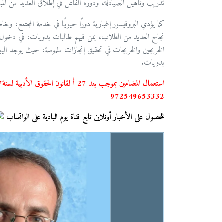
تدريب وتأهيل الصيادلة، ودوره الفاعل في إطلاق العديد من المب
كما يؤدي البروفيسور إغبارية دورًا حيويًا في خدمة المجتمع، و
نجاح العديد من الطلاب، بمن فيهم طالبات بدويات، في دخول م
بدويات.
972549653332
للحصول على الأخبار أونلاين تابع قناة يوم البادية على الواتساب