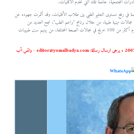
ادرات المجتمعية، خاصة تلك التي تخدم الأقليات.
خاصة في رفع مستوى التعليم الطبي بين طلاب الأقليات. وقد أثمرت جهوده عن
جالات مهنية طبية. من خلال برنامج "براعم الطب"، نجح العديد من
الخريجين والخريجات في تحقيق إنجازات ملموسة، حيث يوجد اليوم أكثر من 100 خريج في مجالات الصحة المختلفة، من بينهم ست طبيبات
استعمال المضامين بموجب بند 27 أ لقانون الحقوق الأدبية لسنة2007 ، يرجى ارسال رسالة: editor@yomalbadya.com - واتس-آب