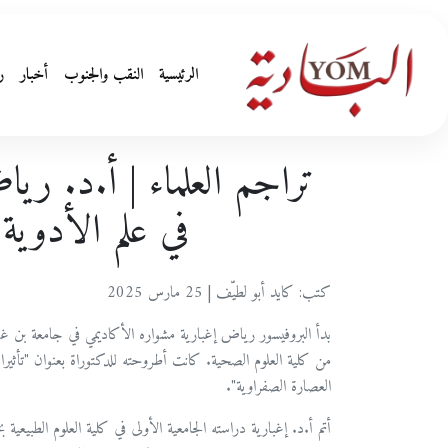
الرئيسية
النقب والجنوب
أخبار
ر
تراجم العلماء | أ.د. ريا
في علم الأدوية 
كتب: كايد أبو لطيّف | 25 مارس 2025
بدأ البروفيسور رياض إغبارية مشواره الأكاديمي في جامعة بن 
العصارة الصفراوية".
أتم أ.د. إغبارية دراسته الجامعية الأولى في كلية العلوم الطبي