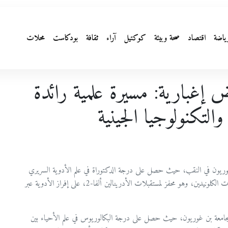
ياضة
اقتصاد
صحة وبيئة
كوكتيل
آراء
ثقافة
بودكاست
محلات
ض إغبارية: مسيرة علمية رائدة
والتكنولوجيا الجينية
غوريون في النقب، حيث حصل على درجة الدكتوراة في علم الأدوية السريري
من كلية العلوم الصحية. كانت أطروحته للدكتوراة بعنوان "تأثيرات الكلونيدين، وهو محفز لمستقبلات الأدرينالين ألفا-2، على إفراز الأدوية عبر
عية بجامعة بن غوريون، حيث حصل على درجة البكالوريوس في علم الأحياء بين