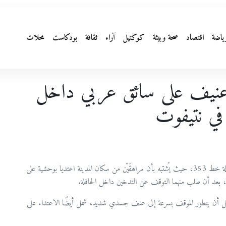
ياضة
اقتصاد
صحة وبيئة
كوكتيل
آراء
ثقافة
بودكاست
محلات
عنيف على سائق عربي داخل
في نتيفوت
شهدت مدينة نتيفوت في النقب حادثة عنف خطيرة داخل حافلة خط 353، حيث يُشتبه بأن مراهقَيْن من سكان المدينة اعتديا بوحشية على
، بعد أن طلب منهما التوقف عن التدخين داخل الحافلة.
 قبل أن يتطور الموقف بسرعة إلى عنف جسدي شديد، شمل أيضًا الاعتداء على