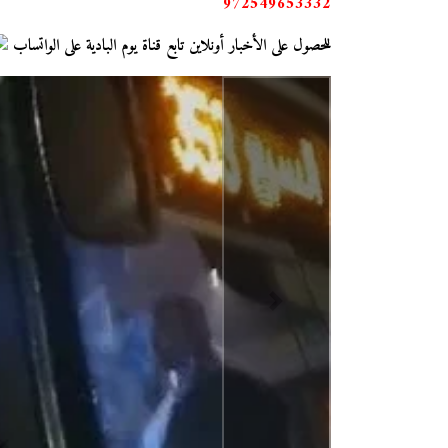
972549653332
للحصول على الأخبار أونلاين تابع قناة يوم البادية على الواتساب