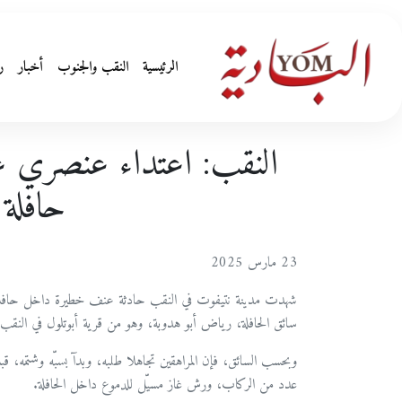
الرئيسية
النقب والجنوب
أخبار
ر
النقب: اعتداء عنصري 
حافلة 
23 مارس 2025
سائق الحافلة، رياض أبو هدوبة، وهو من قرية أبوتلول في النقب
وبحسب السائق، فإن المراهقين تجاهلا طلبه، وبدآ بسبّه وشتمه،
عدد من الركاب، ورش غاز مسيّل للدموع داخل الحافلة.