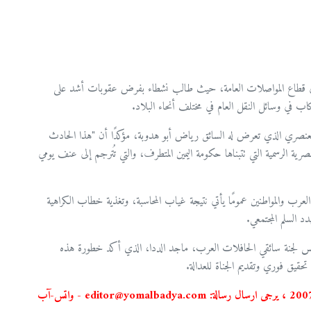
 في قطاع المواصلات العامة، حيث طالب نشطاء بفرض عقوبات أشد على
ب في وسائل النقل العام في مختلف أنحاء البلاد.
العنصري الذي تعرض له السائق رياض أبو هدوبة، مؤكدًا أن "هذا الحادث
ية الرسمية التي تتبناها حكومة اليمين المتطرف، والتي تُترجم إلى عنف يومي
رب والمواطنين عمومًا يأتي نتيجة غياب المحاسبة، وتغذية خطاب الكراهية
د السلم المجتمعي.
س لجنة سائقي الحافلات العرب، ماجد الددا، الذي أكد خطورة هذه
 تحقيق فوري وتقديم الجناة للعدالة.
استعمال المضامين بموجب بند 27 أ لقانون الحقوق الأدبية لسنة2007 ، يرجى ارسال رسالة: editor@yomalbadya.com - واتس-آب