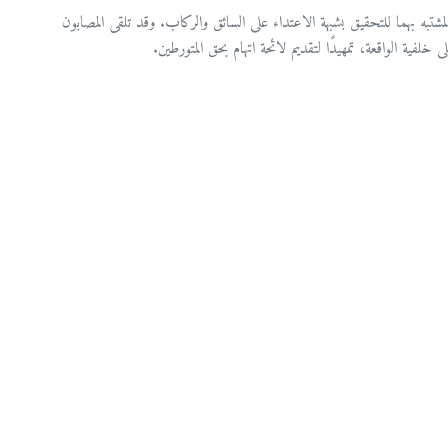
به بهما للتحقيق بشبهة الاعتداء على السائق والركاب. وقد تلقى المصابون
لفية الواقعة، تمهيدًا لتقديم لائحة اتهام بحق المتورطين.