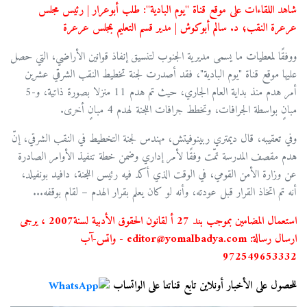
شاهد اللقاءات على موقع قناة "يوم البادية": طلب أبوعرار | رئيس مجلس
عرعرة النقب؛ د. سالم أبوكوش | مدير قسم التعليم بمجلس عرعرة
ووفقًا لمعطيات ما يسمى مديرية الجنوب لتنسيق إنفاذ قوانين الأراضي، التي حصل
عليها موقع قناة "يوم البادية"، فقد أصدرت لجنة تخطيط النقب الشرقي عشرين
أمر هدم منذ بداية العام الجاري، حيث تم هدم 11 منزلا بصورة ذاتية، و-5
مبانٍ بواسطة الجرافات، وتخطط جرافات اللجنة لهدم 4 مبانٍ أخرى.
وفي تعقيبه، قال ديمتري ربينوفيتش، مهندس لجنة التخطيط في النقب الشرقي، إنّ
هدم مقصف المدرسة تمّت وفقًا لأمر إداري وضمن خطة تنفيذ الأوامر الصادرة
عن وزارة الأمن القومي، في الوقت الذي أكد فيه رئيس اللجنة، دافيد بونفيلد،
أنه تم اتخاذ القرار قبل عودته، وأنه لو كان يعلم بقرار الهدم – لقام بوقفه...
استعمال المضامين بموجب بند 27 أ لقانون الحقوق الأدبية لسنة2007 ، يرجى
ارسال رسالة: editor@yomalbadya.com - واتس-آب
972549653332
للحصول على الأخبار أونلاين تابع قناتنا على الواتساب