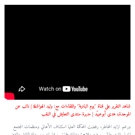
شاهد التقرير على قناة "يوم البادية" واللقاءات مع: وليد الهواشلة | نائب عن
الموحدة؛ هدى أبوعبيّد | مديرة منتدى التعايش في النقب
ورغم تزايد المخاطر، رفضت المحكمة العليا استئناف الأهالي ومنظمات المجتمع
المدني الذي طالب بوضع ملاجئ متنقلة لحمايتهم، مما زاد من حالة القلق والغضب