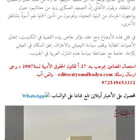
في المنطقة. ويقول الأهالي إنّ التصعيد العسكري يزيد من معاناتهم، حيث
يواجهون الحرمان من البنية التحتية، ويُحرمون من تأمين الحماية لهم أسوةً بالمناطق
الأخرى.
في ظل هذه الأوضاع ومع عقد مؤتمر خاص بهذه القضية في الكنيست، تتعالى
الأصوات المطالبة بوقف سياسة التهميش والاعتراف بحق السكان في العيش
بكرامة، خاصة مع مضاعفة سياسة هدم المنازل العربية في الجنوب.
استعمال المضامين بموجب بند 27 أ لقانون الحقوق الأدبية لسنة2007 ، يرجى
ارسال رسالة: editor@yomalbadya.com - واتس-آب
972549653332
للحصول على الأخبار أونلاين تابع قناتنا على الواتساب