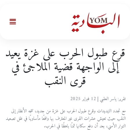
قرع طبول الحرب على غزة يعيد
إلى الواجهة قضية الملاجئ في
قرى النقب
تقرير: ياسر العقبي | 12 فبراير 2025
مع تجدد التهديدات وقرع طبول الحرب على غزة من جديد، تتجه الأنظار إلى
النقب حيث تعيش عشرات القرى غير المعترف بها واقعًا مأساويًا في ظل تصعيد
التوتر الأمني، بعد أن دفع سكانها ثمنًا باهظًا في الحرب.