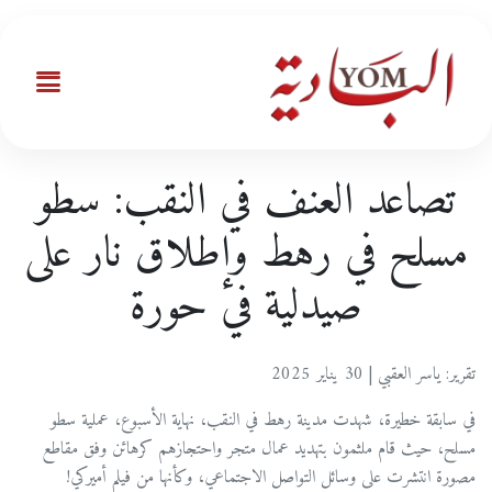
تصاعد العنف في النقب: سطو
مسلح في رهط وإطلاق نار على
صيدلية في حورة
تقرير: ياسر العقبي | 30 يناير 2025
في سابقة خطيرة، شهدت مدينة رهط في النقب، نهاية الأسبوع، عملية سطو
مسلح، حيث قام ملثمون بتهديد عمال متجر واحتجازهم كرهائن وفق مقاطع
مصورة انتشرت على وسائل التواصل الاجتماعي، وكأنها من فيلم أميركي!