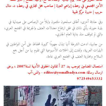
الأمن المجتمعي في رهط؛ إبراهيم العبرة | صاحب محل تجاري في رهط؛ د. منال
حريب | مديرة مركز نقبية
وفي حادثة أخرى، أطلق مسلحون ملثمون وابلاً من الرصاص على صيدلية في
بلدة حورة. يأتي ذلك في ظل ارتفاع معدلات العنف والجريمة في المجتمع العربي،
والتي لم تتوقف منذ بداية العام الجاري.
من جانبها، ادعت الشرطة أنها تبذل جهودًا كبيرة للحفاظ على أمن المواطنين في
البلدات العربية، ولفتت إلى الحملات الأسبوعية التي تقوم بها من أجل جمع
السلاح ومحاربة العنف في المجتمع العربي عامة.
استعمال المضامين بموجب بند 27 أ لقانون الحقوق الأدبية لسنة2007 ، يرجى
ارسال رسالة: editor@yomalbadya.com - واتس-آب
972549653332