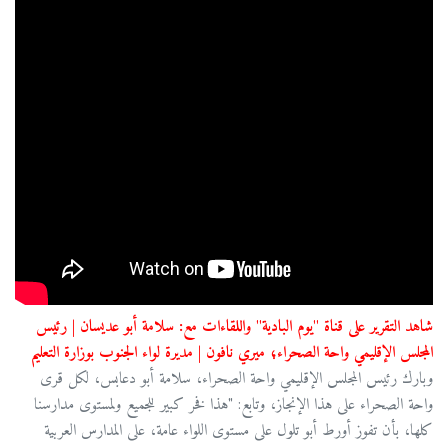
شاهد التقرير على قناة "يوم البادية" واللقاءات مع: سلامة أبو عديسان | رئيس
المجلس الإقليمي واحة الصحراء؛ ميري نافون | مديرة لواء الجنوب بوزارة التعليم
وبارك رئيس المجلس الإقليمي واحة الصحراء، سلامة أبو دعابس، لكل قرى
واحة الصحراء على هذا الإنجاز، وتابع: "هذا فخر كبير للجميع ولمستوى مدارسنا
كلها، بأن تفوز أورط أبو تلول على مستوى اللواء عامة، على المدارس العربية