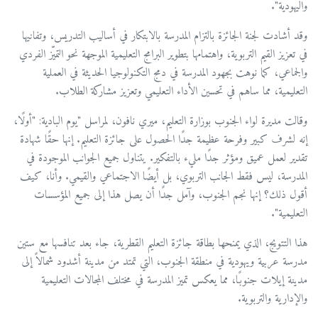
واليهودية".
وقد أشادت لجنة الجائزة بالتزام المدرسة بالابتكار في أساليب التدريس، وتفانيها
في تعزيز القيم التربوية، واهتمامها بتطوير البرامج التعليمية الموجهة نحو التميّز الفردي
والجماعي، كما نوهت بجهود المدرسة في دمج التكنولوجيا الحديثة في العملية
التعليمية، مما ساهم في تحسين الأداء التعليمي وتعزيز مشاركة الطلاب.
وقالت مديرة لواء الجنوب بوزارة التعليم، ميري نافون، لمراسل "يوم البادية: "أولًا،
إنه لشرف كبير وفرحة عظيمة جدًا الحصول على جائزة التعليم. إنها حقًا شهادة
تقدير لعمل عميق ومؤثر جدًا مليء بالتفكير. يتناول جميع الجوانب الموجودة في
المدرسة، ليس فقط الجانب التربوي، بل أيضًا الاجتماعي والقيمي. وأنا، كيف
أقول ذلك؟ إنها نجم الجنوب، وآمل جدًا أن يصل هذا إلى جميع المؤسسات
التعليمية".
هذا التتويج، الذي يمنحها بطاقة جائزة التعليم القطرية، جاء بعد تنافسها مع ستين
مدرسة عربية ويهودية في منطقة الجنوب، التي تمتد من مدينة أشدود شمالاً إلى
مدينة إيلات جنوبًا، مما يعكس تميز المدرسة في مختلف المجالات التعليمية
والإدارية والتربوية.