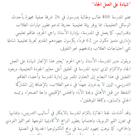
"شهادة على العمل الجاد"
تضم المدرسة 800 طالب وطالبة يدرسون في 26 غرفة صفية مجهزة بأحدث
الوسائل التعليمية، مما يوفر بيئة تعليمية حديثة تدعم تطوير مهارات الطلاب
وقدراتهم. كما يعمل في المدرسة، بإدارة الأستاذ راجي الخُرم، طاقم تعليمي
وإداري متميز مكون من 62 فردًا، يكرسون جهودهم لتقديم تجربة تعليمية شاملة
تلبي احتياجات الطلاب وتدفعهم نحو التفوق.
ويقول مدير المدرسة، الأستاذ راجي الخرم: "يعتبر هذا الإنجاز شهادة على العمل
الجاد والالتزام الذي تبديه المدرسة في تحقيق أعلى معايير الجودة التعليمية. ويعود
الفضل في هذا النجاح إلى التعاون المثمر بين إدارة المدرسة وأعضاء الطاقم
التدريسي، الذين لا يدخرون جهدًا في دعم الطلاب، بالإضافة إلى المشاركة
النشطة من قبل الأهالي ولجنة الآباء والمجلس الإقليمي واحة الصحراء برئيسه
الحالي والسابق، وكافة الموظفين".
وقد أشادت لجنة الجائزة بالتزام المدرسة بالابتكار في أساليب التدريس، وتفانيها
في تعزيز القيم التربوية، واهتمامها بتطوير البرامج الأكاديمية الموجهة نحو التميز الفردي
والجماعي. كما نوهت بجهود المدرسة في دمج التكنولوجيا الحديثة في العملية