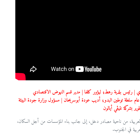
ناوي | رئيس بلدية رهط؛ ليؤور كلفا | مدير قسم النهوض الاقتصادي
 عام سلطة توطين البدو؛ أديب عودة أبوسريحان | مسؤول وزارة جودة البيئة
وير بشركة نتيڤي أيالون
ية العربية، من ناحية مصادر دخل، إلى جانب بناء المؤسسات من أجل السكان،
عربية في الجنوب.