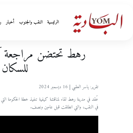
الرئيسية
النقب والجنوب
أخبار
ر
رهط تحتضن مراجعة آلي
للسكان 
تقرير: ياسر العقبي | 16 ديسمبر 2024
عُقد في مدينة رهط لقاء لمناقشة كيفية تنفيذ خطة الحكومة الت
في النقب، والتي انطلقت قبل عامين ونصف.