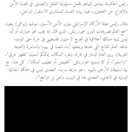
رئيس الحكومة بنيامين نتنياهو يتحمل مسؤولية الفشل والتضليل في قضايا الأمن
والإفراج عن المحتجزين، فيما يهدد الفساد المستشري الاستقرار الداخلي.
وقال رئيس هيئة الأركان الإسرائيلي ووزير الأمن الأسبق، موشيه (بوغي) يعلون:
"سمع العالم تصريحات الوزير سموتريتش، الذي قال إنه يجب محو حوارة، أو أنه
ليس لديه مشكلة أخلاقية في تجويع 2 مليون فلسطيني في غزة حتى الموت.
شاهد العالم المذابح التي نفذها ويفعلها أبناء شعبنا في يهودا والسامرة (الضفة
الغربية). يرى العالم الدمار في غزة، وطرد السكان؛ يمكنكم تسميتها "تطهير عرقي"،
"ترانسفير"، أو كما يسميها سموتريتش: "تخفيض أو تنظيف السكان". كل هذا، مع
نية استيطان الأرض باليهود - هو جريمة حرب. التحدي ليس في المحكمة الجنائية
الدولية في لاهاي؛ التحدي هنا في البيت. ونحن لن نتراجع!".