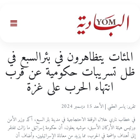
المئات يتظاهرون في بئرالسبع في
ظل تسريبات حكومية عن قرب
انتهاء الحرب على غزة
تقرير: ياسر العقبي | الأحد 15 ديسمبر 2024
في خطاب ناري خلال الوقفة الاحتجاجية في مدينة بئر السبع، أكد وزير الأمن
ورئيس هيئة الأركان الأسبق، موشيه يعلون، أن حكومة إسرائيل ما زالت تفتقر
إلى أهداف واضحة في الحرب، مما يزيد من معاناة الإسرائيليين. وأضاف أن