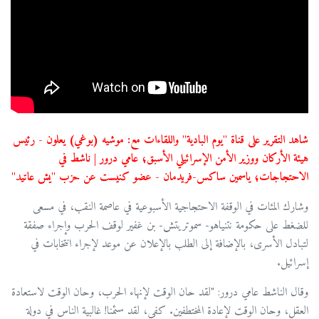
شاهد التقرير على قناة "يوم البادية" واللقاءات مع: موشيه (بوغي) يعلون - رئيس
هيئة الأركان ووزير الأمن الإسرائيلي الأسبق؛ عامي درور | ناشط في
الاحتجاجات؛ ياسمين ساكس-فريدمان - عضو كنيست عن حزب "يش عاتيد"
وشارك المئات في الوقفة الاحتجاجية الأسبوعية في عاصمة النقب، في مسعى
للضغط على حكومة نتنياهو- سموتريتش- بن غفير لوقف الحرب وإجراء صفقة
لتبادل الأسرى، بالإضافة إلى الطلب بالإعلان عن موعد لإجراء انتخابات في
إسرائيل.
وقال الناشط عامي درور: "لقد حان الوقت لإنهاء الحرب، وحان الوقت لاستعادة
العقل، وحان الوقت لإعادة المختطفين. كفى، لقد سئمنا! غالبية الناس في دولة