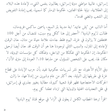
إسرائيل، غالبية مواطني دولة إسرائيل، يطالبون بنفس الشيء. لإعادة هذه البلاد
إلى العقلانية. نهاية لحالة المجانين، لحكومة الدمار كما نسميها. يجب إعادة التفويض
إلى الشعب والمضي قدما".
أما النائب عن "يش عاتيد" ابنة مدينة بئر السبع، ياسمين ساكس-فريدمان،
فقالت لـ"يوم البادية": "أحضر إلى هنا ككل يوم سبت، للنضال من أجل 100
مختطفين لا يزالون في غزة. اليوم فقط جاءت علامة حياة من متان. حان الوقت
لإعادته إلى المنزل. والسبب الثاني لوجودنا هنا هو أن الوقت قد حان أيضا لرحيل
الحكومة. إن الحكومة التي تفككنا من الداخل، وتفكك كل مؤسسات الدولة، لا
مكان لها. يجب على الشخص المسؤول عن مذبحة 7.10 العودة إلى منزله الآن".
وفي الأيام الأخيرة، مع نشر تسريبات حكومية تفيد بأن حرب الإبادة على قطاع
غزة في طريقها إلى النهاية، بعد أكثر من عام وشهرين من إندلاعها، ما زالت
الحركات الاحتجاجية تظهر قوة شعبية كبيرة، مطالبة بتغيير جذري في إسرائيل،
في ظل التحديات المحلية والدولية التي تزداد تعقدا كل يوم.
^اقرأ ترجمة الخطاب الكامل لـ يعلون في "آراء" في موقع قناة "يوم البادية"
<