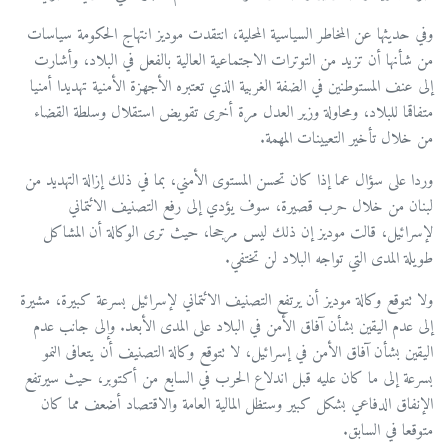
وفي حديثها عن المخاطر السياسية المحلية، انتقدت موديز انتهاج الحكومة سياسات
من شأنها أن تزيد من التوترات الاجتماعية العالية بالفعل في البلاد، وأشارت
إلى عنف المستوطنين في الضفة الغربية الذي تعتبره الأجهزة الأمنية تهديدا أمنيا
متفاقما للبلاد، ومحاولة وزير العدل مرة أخرى تقويض استقلال وسلطة القضاء
من خلال تأخير التعيينات المهمة.
وردا على سؤال عما إذا كان تحسن المستوى الأمني، بما في ذلك إزالة التهديد من
لبنان من خلال حرب قصيرة، سوف يؤدي إلى رفع التصنيف الائتماني
لإسرائيل، قالت موديز إن ذلك ليس مرجحا، حيث ترى الوكالة أن المشاكل
طويلة المدى التي تواجه البلاد لن تختفي.
ولا تتوقع وكالة موديز أن يرتفع التصنيف الائتماني لإسرائيل بسرعة كبيرة، مشيرة
إلى عدم اليقين بشأن آفاق الأمن في البلاد على المدى الأبعد. وإلى جانب عدم
اليقين بشأن آفاق الأمن في إسرائيل، لا تتوقع وكالة التصنيف أن يتعافى النمو
بسرعة إلى ما كان عليه قبل اندلاع الحرب في السابع من أكتوبر، حيث سيرتفع
الإنفاق الدفاعي بشكل كبير وستظل المالية العامة والاقتصاد أضعف مما كان
متوقعا في السابق.