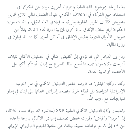
وفيما يتعلق بموضوع المالية العامة وإدارتها، أعربت موديز عن شكوكها في
استعداد جميع الشركاء في الائتلاف الحكومي لقبول التقشف المالي اللازم لتمويل
وتعويض تكاليف الحرب الجارية بطريقة مسؤولة في العام المقبل. وانتقدت موديز
الحكومة لرفع سقف الإنفاق مرة أخرى لميزانية الدولة لعام 2024 بدلاً من
تعويض الأموال اللازمة بخفض الإنفاق في أماكن أخرى كما دعا المسؤولون في
وزارة المالية.
ومن بين العوامل التي قد تؤدي إلى تخفيض إضافي في التصنيف الائتماني للبلاد،
أدرجت وكالة موديز تصعيدا أوسع نطاقا للصراع مع إيران، أو تأثير أكبر على
الاقتصاد أو المالية العامة.
وكانت وكالة "فيتش" قد قررت خفض التصنيف الائتماني في ظل الحرب
الإسرائيلية المتواصلة على قطاع غزة، وتصعيد إسرائيل هجماتها على لبنان في إطار
المواجهات مع حزب الله.
وانضمت وكالة التصنيف الائتماني العالمية S&P (ستاندرد آند بور)، مساء الثلاثاء،
إلى "موديز" و"فيتش" وقررت خفض تصنيف إسرائيل الائتماني بدرجة واحدة
من A+ إلى A مع توقعات سلبية، وذلك على خلفية الهجوم الصاروخي الإيراني