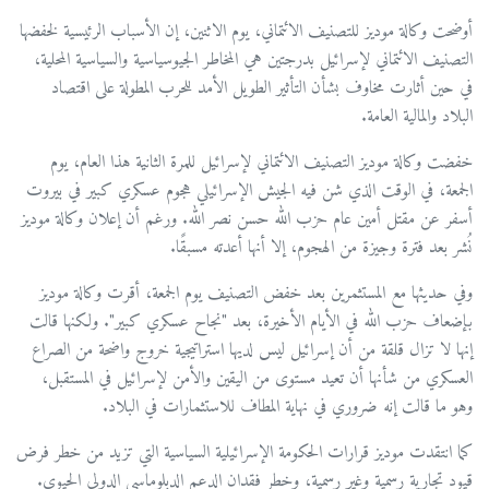
أوضحت وكالة موديز للتصنيف الائتماني، يوم الاثنين، إن الأسباب الرئيسية لخفضها
التصنيف الائتماني لإسرائيل بدرجتين هي المخاطر الجيوسياسية والسياسية المحلية،
في حين أثارت مخاوف بشأن التأثير الطويل الأمد للحرب المطولة على اقتصاد
البلاد والمالية العامة.
خفضت وكالة موديز التصنيف الائتماني لإسرائيل للمرة الثانية هذا العام، يوم
الجمعة، في الوقت الذي شن فيه الجيش الإسرائيلي هجوم عسكري كبير في بيروت
أسفر عن مقتل أمين عام حزب الله حسن نصر الله. ورغم أن إعلان وكالة موديز
نُشر بعد فترة وجيزة من الهجوم، إلا أنها أعدته مسبقًا.
وفي حديثها مع المستثمرين بعد خفض التصنيف يوم الجمعة، أقرت وكالة موديز
بإضعاف حزب الله في الأيام الأخيرة، بعد "نجاح عسكري كبير". ولكنها قالت
إنها لا تزال قلقة من أن إسرائيل ليس لديها استراتيجية خروج واضحة من الصراع
العسكري من شأنها أن تعيد مستوى من اليقين والأمن لإسرائيل في المستقبل،
وهو ما قالت إنه ضروري في نهاية المطاف للاستثمارات في البلاد.
كما انتقدت موديز قرارات الحكومة الإسرائيلية السياسية التي تزيد من خطر فرض
قيود تجارية رسمية وغير رسمية، وخطر فقدان الدعم الدبلوماسي الدولي الحيوي.