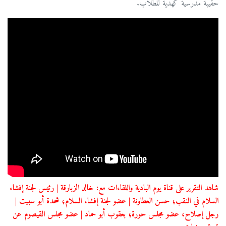
حقيبة مدرسية كهدية للطلاب.
شاهد التقرير على قناة يوم البادية واللقاءات مع: خالد الزبارقة | رئيس لجنة إفشاء
السلام في النقب؛ حسن العطاونة | عضو لجنة إفشاء السلام؛ شحدة أبو سبيت |
رجل إصلاح، عضو مجلس حورة؛ بعقوب أبو حماد | عضو مجلس القيصوم عن