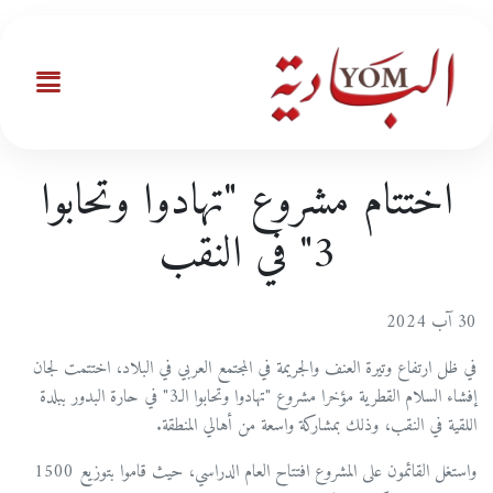
اختتام مشروع "تهادوا وتحابوا
3" في النقب
30 آب 2024
في ظل ارتفاع وتيرة العنف والجريمة في المجتمع العربي في البلاد، اختتمت لجان
إفشاء السلام القطرية مؤخرا مشروع "تهادوا وتحابوا الـ3" في حارة البدور ببلدة
اللقية في النقب، وذلك بمشاركة واسعة من أهالي المنطقة.
واستغل القائمون على المشروع افتتاح العام الدراسي، حيث قاموا بتوزيع 1500