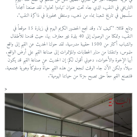
التاريخي في النقب، الذي جاء تحت عنوان 'تهادوا تحابوا'. لقد صنعنا أمجاداً
ستُسجل في تاريخ شعبنا بماء من ذهب، وستظل محفورة في ذاكرة النقب".
وتابع قائلا: "كيف لا، وقد نجح الحضور الكريم اليوم في زيارة 15 موقعاً في
النقب، وتمكنا من الوصول إلى 40 بلدة غير معترف بها، حيث قدمنا للأطفال
والشباب أكثر من 1500 حقيبة مدرسية. لقد حولنا الحديث عن القيم إلى واقع
ملموس، وانتقلنا من منابر الخطابات والمؤتمرات إلى صناعة القيم على أرض الواقع.
أيها الإخوة والأخوات، دعوني أقول لكم: إن الحديث عن صناعة القيم قد يكون
سهلاً، ولكن الآن جاء الوقت لنجعل من هذه القيم حياةً وسلوكاً وهوية مجتمعية.
فلنصنع القيم معاً حتى تصبح جزءًا من حياتنا اليومية".
<