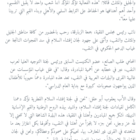
والجليل والمثلث قائلاً: "هذه الفعالية تؤكد المؤكد أننا شعب واحد لا يقبل التقسيم،
وأحد أهم أهدافها هو الحفاظ على الترابط السلمي والأهلي وبناء القيم التي تربينا
عليها معًا".
نائب رئيس مجلس اللقية، جمعة الزبارقة، رحب بالحضور من كافة مناطق الجليل
والمثلث والنقب، وأثنى على جهود لجان إفشاء السلام في سد الفجوات الناتجة عن
غياب الدعم الحكومي في النقب.
المحامي طلب الصانع، عضو الكنيست السابق ورئيس لجنة التوجيه العليا لعرب
النقب، عبر في خطابه عن أهمية المبادرة، وقال: "في ظل غياب المؤسسات عن
غالبية القرى والبلدات العربية في النقب، تعد هذه المبادرة دعمًا حيويًا للأطفال
الذين يواجهون صعوبات كبيرة مع بداية العام الدراسي".
وقال الأب يعقوب أبو عقل: "نحن في لجنة إفشاء السلام القطرية نؤكد دعمنا
الكامل لقيادات لجنة إفشاء السلام، ونشيد بهذه الروح الوطنية والقيم الإنسانية
النبيلة. نشكر جميع المبادرين وأهلنا في اللقية، هذه البلدة الشامخة التي لا تنحني إلا
لله عز وجل. نحن جزء لا يتجزأ من أهلنا في النقب، وأقولها بكل اعتزاز بعد ما
شاهدته في القرى غير المعترف بها. نحييكم على صمودكم وعطائكم، ونحن في لجان
إفشاء السلام دائماً مستعدون للعمل مع أهلنا في النقب".