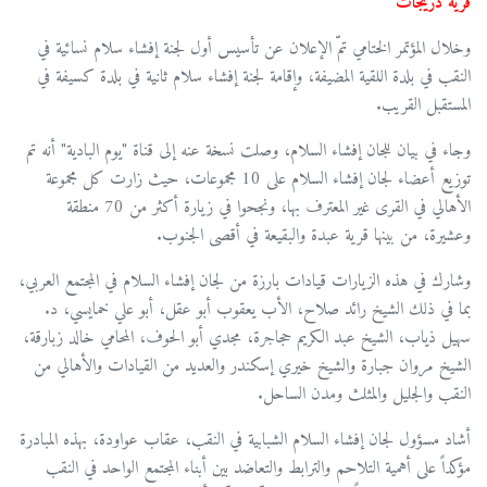
قرية دريجات
وخلال المؤتمر الختامي تمّ الإعلان عن تأسيس أول لجنة إفشاء سلام نسائية في
النقب في بلدة اللقية المضيفة، وإقامة لجنة إفشاء سلام ثانية في بلدة كسيفة في
المستقبل القريب.
وجاء في بيان للجان إفشاء السلام، وصلت نسخة عنه إلى قناة "يوم البادية" أنه تم
توزيع أعضاء لجان إفشاء السلام على 10 مجموعات، حيث زارت كل مجموعة
الأهالي في القرى غير المعترف بها، ونجحوا في زيارة أكثر من 70 منطقة
وعشيرة، من بينها قرية عبدة والبقيعة في أقصى الجنوب.
وشارك في هذه الزيارات قيادات بارزة من لجان إفشاء السلام في المجتمع العربي،
بما في ذلك الشيخ رائد صلاح، الأب يعقوب أبو عقل، أبو علي خمايسي، د.
سهيل ذياب، الشيخ عبد الكريم حجاجرة، مجدي أبو الحوف، المحامي خالد زبارقة،
الشيخ مروان جبارة والشيخ خيري إسكندر والعديد من القيادات والأهالي من
النقب والجليل والمثلث ومدن الساحل.
أشاد مسؤول لجان إفشاء السلام الشبابية في النقب، عقاب عواودة، بهذه المبادرة
مؤكداً على أهمية التلاحم والترابط والتعاضد بين أبناء المجتمع الواحد في النقب