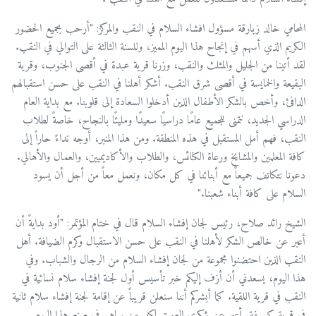
المحامي خالد زبارقة مسؤول افشاء السلام في النقب والمركز: "أرحب بجميع الحضور
الكريم الذي أسهم في إنجاح هذا اليوم المميز، وللسنة الثالثة على التوالي في النقب.
لقد أتينا من الجليل والمثلث والنقب، وزرنا قرية عبدة في أقصى الجنوب، وقرية
البقيعة والخمايسة في أقصى شرق النقب. أشكر أهلنا في النقب على حسن استقبالهم
الدافئ، وأخص بالشكر الأطفال الذين أدخلوا السعادة إلى قلوبنا. مع بداية العام
الدراسي الجديد، نتمنى للجميع عامًا دراسيًا سعيدًا ومليئًا بالنجاح، خاصةً لطلاب
النقب، فهم أمل المستقبل في هذه المنطقة. ومن هذا المنبر، أوجه نداءً حاراً إلى
كافة المعلمين والمشايخ ورعاة الكنائس، والطلاب والأكاديميين، والعمال والأهالي.
دعونا نتكاتف جميعاً مع أبنائنا في كل مكان، ونعمل معاً من أجل أن يسود
السلام على كافة أبناء شعبنا."
الشيخ رائد صلاح، رئيس لجان إفشاء السلام قال في ختام المؤتمر: "أود بدايةً أن
أعبر عن خالص الشكر لأهلنا في النقب على حسن الاستقبال وكرم الضيافة. أهل
النقب الذين احتضنوا مجموعة من لجان إفشاء السلام من الرجال والشباب. وفي
هذا اليوم، يسعدني أن أزف إليكم خبر تأسيس أول لجنة إفشاء سلام نسائية في
النقب في قرية اللقية. كما أبشركم أننا سنعلن قريباً عن إقامة لجنة إفشاء سلام ثانية
في قرية كسيفة. أعبر عن شكري العميق لكل من ساهم في صنع هذا اليوم