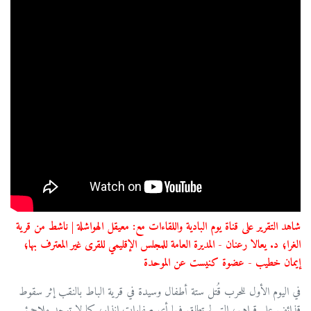
شاهد التقرير على قناة يوم البادية واللقاءات مع: معيقل الهواشلة | ناشط من قرية
الغرا؛ د. يعالا رعنان - المديرة العامة للمجلس الإقليمي للقرى غير المعترف بها؛
إيمان خطيب - عضوة كنيست عن الموحدة
في اليوم الأول للحرب قُتل ستة أطفال وسيدة في قرية الباط بالنقب إثر سقوط
قذائف على قراهم، التي لم تطلق فيها أي صفارات إنذار، كما لا توجد ملاجئ