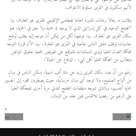
لأنهم يسكنون في القرى مسلوبة الاعتراف.
وقالت د. يعالا رعنان، المديرة العامة للمجلس الإقليمي للقرى غير المعترف بها:
"المجتمع الوحيد في كل إسرائيل الذي لا يوجد له حماية ولا حق في الحماية، هم
سكان القرى غير المعترف بها. توجهنا لكل من يمكن أن نتوجه إليه بطلب لوضع
حاميات لوقف مقتل الناس خاصة في القرى غير المعترف بها. الآن قررنا التوجه
لمحكمة العدل العليا ولدي المستندات للتوقيع على تفويض لجمعية حقوق المواطن
ونطالب من المحكمة العليا أقل شيء - الدفاع عن الحياة".
رغم من أنّ عدد سكان القرى يزيد عن مئة ألف نسمة، يسكن الناس في مبانٍ
من ألواح الصفيح، ولا توجد أي مبان خرسانيّة، حيث يضطرون للجوء إلى الجسور
لحماية أنفسهم، وبالتالي تتوجه منظمات المجتمع المدني مرة أخرى للمحكمة العليا
على الرغم من رفضها للالتماس قبل عقد من الزمان.
<