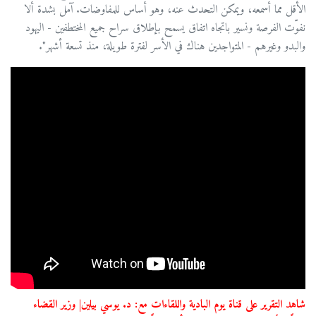
الأقل مما أسمعه، ويمكن التحدث عنه، وهو أساس للمفاوضات. آمل بشدة ألا
نفوّت الفرصة ونسير باتجاه اتفاق يسمح بإطلاق سراح جميع المختطفين - اليهود
والبدو وغيرهم - المتواجدين هناك في الأسر لفترة طويلة، منذ تسعة أشهر".
شاهد التقرير على قناة يوم البادية واللقاءات مع: د. يوسي بيلين| وزير القضاء