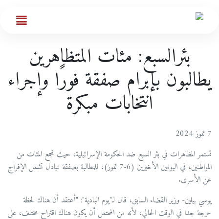
بئرالسبع: مئات المتظاهرين
يطالبون بإبرام صفقة فورًا وإجراء
انتخابات مبكرة
7 تموز 2024
تستمر المظاهرات في بئر السبع ضد الحكومة الإسرائيلية، حيث تجمع المئات من
المواطنين، في اليومين الأخيرين (6-7 تموز)، للمطالبة بصفقة تبادل تشمل الإفراج
عن الأسرى.
يوسي بيلين- وزير القضاء السابق، قال لـ"يوم البادية": "أعتقد أن هناك لحظة
حرجة جدا في الوقت الحالي، لأنه من المحتمل أن يكون هناك اقتراح مختلف، على