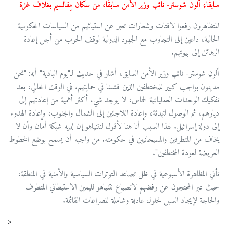
سابقًا؛ ألون شوستر- نائب وزير الأمن سابقًا، من سكان مِفالسيم بغلاف غزة
المتظاهرون رفعوا لافتات وشعارات تعبر عن استيائهم من السياسات الحكومية
الحالية، داعين إلى التجاوب مع الجهود الدولية لوقف الحرب من أجل إعادة
الرهائن إلى بيوتهم.
ألون شوستر- نائب وزير الأمن السابق، أشار في حديث لـ"يوم البادية" أنه: "نحن
مدينون بواجب كبير للمختطفين الذين فشلنا في حمايتهم. في الوقت الحالي، بعد
تفكيك الوحدات العملياتية لحماس، لا يوجد شيء أكثر أهمية من إعادتهم إلى
ديارهم، ثم الوصول لتهدئة، وإعادة اللاجئين إلى الشمال والجنوب، وإعادة الهدوء
إلى دولة إسرائيل. لهذا السبب أنا هنا لأقول لنتنياهو إن لديه شبكة أمان وأن لا
يخاف من المتطرفين والمسيحانيين في حكومته. من واجبه أن يسمح بوضع الخطوط
العريضة لعودة المختطفين".
تأتي المظاهرة الأسبوعية في ظل تصاعد التوترات السياسية والأمنية في المنطقة،
حيث عبر المحتجون عن رفضهم لانصياع نتنياهو لليمين الاستيطاني المتطرف
والحاجة لإيجاد السبل لحلول عادلة وشاملة للصراعات القائمة.
<