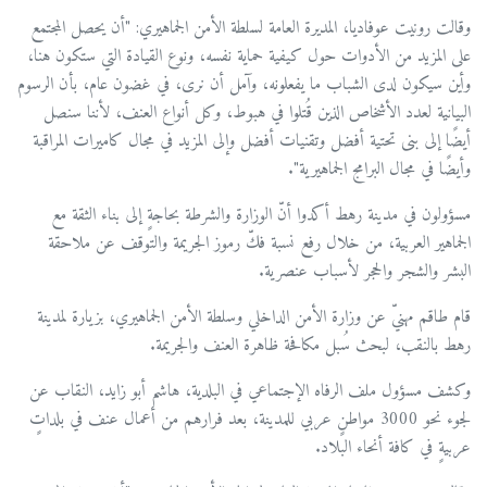
وقالت رونيت عوفاديا، المديرة العامة لسلطة الأمن الجماهيري: "أن يحصل المجتمع
على المزيد من الأدوات حول كيفية حماية نفسه، ونوع القيادة التي ستكون هنا،
وأين سيكون لدى الشباب ما يفعلونه، وآمل أن نرى، في غضون عام، بأن الرسوم
البيانية لعدد الأشخاص الذين قُتلوا في هبوط، وكل أنواع العنف، لأننا سنصل
أيضًا إلى بنى تحتية أفضل وتقنيات أفضل وإلى المزيد في مجال كاميرات المراقبة
وأيضًا في مجال البرامج الجماهيرية".
مسؤولون في مدينة رهط أكدوا أنّ الوزارة والشرطة بحاجةٍ إلى بناء الثقة مع
الجماهير العربية، من خلال رفع نسبة فكّ رموز الجريمة والتوقف عن ملاحقة
البشر والشجر والحجر لأسباب عنصرية.
قام طاقم مهنيّ عن وزارة الأمن الداخلي وسلطة الأمن الجماهيري، بزيارة لمدينة
رهط بالنقب، لبحث سُبل مكافحة ظاهرة العنف والجريمة.
وكشف مسؤول ملف الرفاه الإجتماعي في البلدية، هاشم أبو زايد، النقاب عن
لجوء نحو 3000 مواطنٍ عربي للمدينة، بعد فرارهم من أعمال عنف في بلداتٍ
عربيةٍ في كافة أنحاء البلاد.