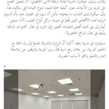
وقالت رونيت عوفاديا، المديرة العامة لسلطة الأمن الجماهيري: "أن يحصل المجتمع
على المزيد من الأدوات حول كيفية حماية نفسه، ونوع القيادة التي ستكون هنا،
وأين سيكون لدى الشباب ما يفعلونه، وآمل أن نرى، في غضون عام، بأن الرسوم
البيانية لعدد الأشخاص الذين قُتلوا في هبوط، وكل أنواع العنف، لأننا سنصل
أيضًا إلى بنى تحتية أفضل وتقنيات أفضل وإلى المزيد في مجال كاميرات المراقبة
وأيضًا في مجال البرامج الجماهيرية".
مسؤولون في مدينة رهط أكدوا أنّ الوزارة والشرطة بحاجةٍ إلى بناء الثقة مع
الجماهير العربية، من خلال رفع نسبة فكّ رموز الجريمة والتوقف عن ملاحقة
البشر والشجر والحجر لأسباب عنصرية.
<