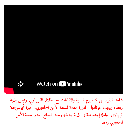
شاهد التقرير على قناة يوم البادية واللقاءات مع: طلال القريناوي| رئيس بلدية
رهط؛ رونيت عوفاديا | المديرة العامة لسلطة الأمن الجماهيري؛ أميرة أبوسريحان-
قريناوي- عاملة إجتماعية في بلدية رهط؛ وحيد الصانع- مدير سلطة الأمن
الجماهيري رهط