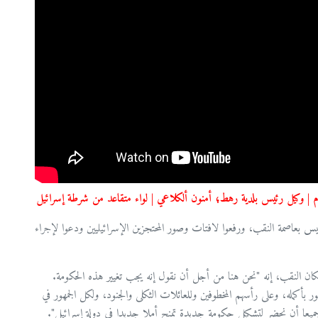
صيام | وكيل رئيس بلدية رهط؛ أمنون ألكلاعي | لواء متقاعد من شرطة إسرائيل
س بعاصمة النقب، ورفعوا لافتات وصور المحتجزين الإسرائيليين ودعوا لإجراء
كان النقب، إنه "نحن هنا من أجل أن نقول إنه يجب تغيير هذه الحكومة.
ور بأكمله، وعلى رأسهم المخطوفين وللعائلات الثكلى والجنود، ولكل الجمهور في
ميعا أن نحضر لتشكيل حكومة جديدة تمنح أملا جديدا في دولة إسرائيل".