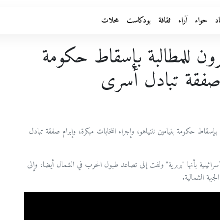
د
حواء
آراء
ثقافة
بودكاست
محلات
هرون للمطالبة بإسقاط حكومة
م صفقة تبادل أسرى
دينة بئرالسبع، مساء السبت (22.6)، للمطالبة بإسقاط حكومة بنيامين نتنياهو، وإجراء انتخابات مبكرة، وإبرام صفقة تبادل
ئيلية بأنها "بربرية" ولفت إلى تصاعد طبول الحرب في الشمال أيضا، وإلى
بهة الشمالية.