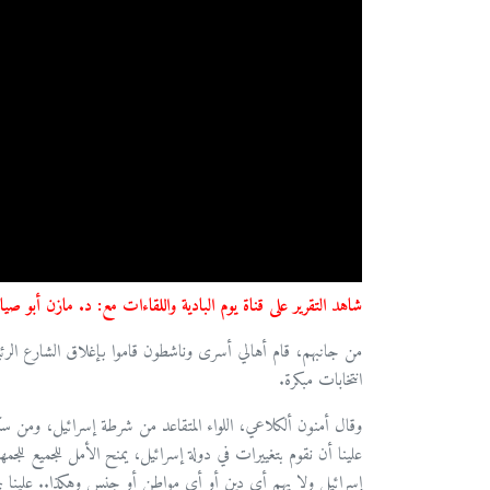
شاهد التقرير على قناة يوم البادية واللقاءات مع: د. مازن أبو 
من جانبهم، قام أهالي أسرى وناشطون قاموا بإغلاق الشارع الرئي
انتخابات مبكرة.
وقال أمنون ألكلاعي، اللواء المتقاعد من شرطة إسرائيل، ومن س
علينا أن نقوم بتغييرات في دولة إسرائيل، يمنح الأمل للجميع للجمه
إسرائيل ولا يهم أي دين أو أي مواطن أو جنس وهكذا.. علينا ج