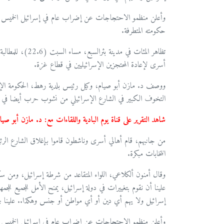
وأعلن منظمو الاحتجاجات عن إضراب عام في إسرائيل الخميس المقب
حكومته المتطرفة.
تظاهر المئات في م
أسرى لإعادة المحتجزين الإسرائيليين في قطاع غزة.
ووصف د. مازن أبو صيام، وكيل رئيس بلدية رهط، الحكومة الإسرا
التخوف الكبير في الشارع الإسرائيلي من نشوب حرب أيضا في الج
شاهد التقرير على قناة يوم البادية واللقاءات مع: د. مازن أبو 
من جانبهم، قام أهالي أسرى وناشطون قاموا بإغلاق الشارع الرئي
انتخابات مبكرة.
وقال أمنون ألكلاعي، اللواء المتقاعد من شرطة إسرائيل، ومن س
علينا أن نقوم بتغييرات في دولة إسرائيل، يمنح الأمل للجميع للجمه
إسرائيل ولا يهم أي دين أو أي مواطن أو جنس وهكذا.. علينا ج
وأعلن منظمو الاحتجاجات عن إضراب عام في إسرائيل الخميس المقب