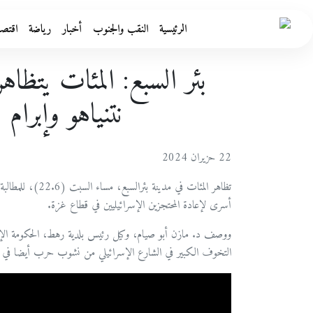
الرئيسية
النقب والجنوب
أخبار
رياضة
اقتصا
بئر السبع: المئات يتظا
نتنياهو وإبرا
22 حزيران 2024
تظاهر المئات في م
أسرى لإعادة المحتجزين الإسرائيليين في قطاع غزة.
ووصف د. مازن أبو صيام، وكيل رئيس بلدية رهط، الحكومة الإسرا
التخوف الكبير في الشارع الإسرائيلي من نشوب حرب أيضا في الج