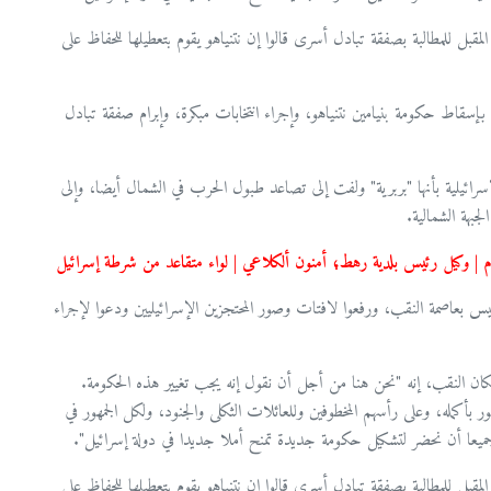
ل للمطالبة بصفقة تبادل أسرى قالوا إن نتنياهو يقوم بتعطيلها للحفاظ على
دينة بئرالسبع، مساء السبت (22.6)، للمطالبة بإسقاط حكومة بنيامين نتنياهو، وإجراء انتخابات مبكرة، وإبرام صفقة تبادل
ئيلية بأنها "بربرية" ولفت إلى تصاعد طبول الحرب في الشمال أيضا، وإلى
بهة الشمالية.
صيام | وكيل رئيس بلدية رهط؛ أمنون ألكلاعي | لواء متقاعد من شرطة إسرائيل
س بعاصمة النقب، ورفعوا لافتات وصور المحتجزين الإسرائيليين ودعوا لإجراء
كان النقب، إنه "نحن هنا من أجل أن نقول إنه يجب تغيير هذه الحكومة.
ور بأكمله، وعلى رأسهم المخطوفين وللعائلات الثكلى والجنود، ولكل الجمهور في
ميعا أن نحضر لتشكيل حكومة جديدة تمنح أملا جديدا في دولة إسرائيل".
ل للمطالبة بصفقة تبادل أسرى قالوا إن نتنياهو يقوم بتعطيلها للحفاظ على