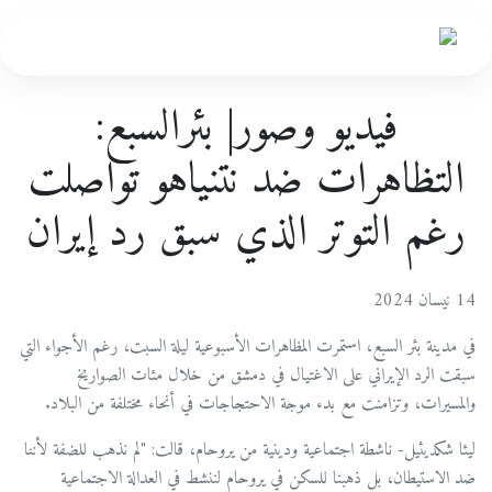
فيديو وصور| بئرالسبع:
التظاهرات ضد نتنياهو تواصلت
رغم التوتر الذي سبق رد إيران
14 نيسان 2024
في مدينة بئر السبع، استمرت المظاهرات الأسبوعية ليلة السبت، رغم الأجواء التي
سبقت الرد الإيراني على الاغتيال في دمشق من خلال مئات الصواريخ
والمسيرات، وتزامنت مع بدء موجة الاحتجاجات في أنحاء مختلفة من البلاد.
ليئا شكديئيل- ناشطة اجتماعية ودينية من يروحام، قالت: "لم نذهب للضفة لأننا
ضد الاستيطان، بل ذهبنا للسكن في يروحام لننشط في العدالة الاجتماعية