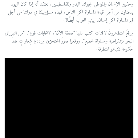
وحقوق الإنسان والمواطن لجيراننا البدو وللفلسطينيين. نعتقد أنه إذا كان اليهود
يناضلون من أجل قيمة المساواة لكل الناس، فهذه مسؤوليتنا في دولتنا من أجل
قيم المساواة لكل إنسان، بينهم العرب أيضًا!".
ورفعَ المتظاهرونَ لافتات كتب عليها "صفقة الآن"، "انتخابات فورا"، "من النهر إلى
البحر ديمقراطية ومساواة للجميع"، ورفعوا صورَ المحتجزين ورددوا شِعاراتٍ ضدَ
حكومة نتنياهو المتطرفة.