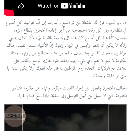
د. تانيا تسيون فولداك- ناشطة من بئر السبع، أشارت إلى أنّها تتواجد كل أسبوع
في المظاهرة وفي كل وقفة احتجاجية من أجل إعادة المحتجزين بقطاع غزة،
وتابعت: "أنا هنا كل أسبوع لأن هذه الدولة مهمة بالنسبة لي، لأن الوقت يمضي
ولأنه لا يمكن أن ننتظر ونجلس في البيت ونقول إنّ الأشياء ستحل نفسها. هناك
مواطنون وجيران لنا على بعد نصف ساعة من هنا، اختطفوا من بيوتهم، وهناك
حكومة لا تهتم لا تقم بأي شيء جيد وفقط تقوم بتأزيم الوضع وتخاطر على
علاقتنا مع الولايات المتحدة ومع المواطنين داخل هذه الدولة، ولا يمكن الثقة بها
حتى لو دقيقة واحدة".
وطالب المحتجون بالعمل على إجراء انتخابات مبكرة، وإنهاء عمر حكومة نتنياهو
المتطرفة، التي لا تعمل من أجل التوصل إلى صفقة تبادل مع قطاع غزة.