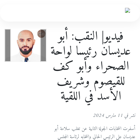
فيديو| النقب: أبو
عديسان رئيسا لواحة
الصحراء وأبو كف
للقيصوم وشريف
الأسد في اللقية
نشر في 11 مارس 2024
أسفرت انتخابات الجولة الثانية عن تغلب سلامة أبو
عديسان على الرئيس الحالي وانتخابه لرئاسة المجلس