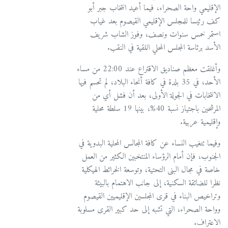
الإقليمي واحة الصحراء، فيما أعيد انتخاب جبر أبو
كف رئيسا للمجلس الإقليمي القيصوم بعد غياب
استمر خمس سنوات ونصف، وفوز الشاب شريف
الأسد برئاسة المجلس المحلي اللقية في النقب.
وأغلقت معظم صناديق الاقتراع عند 22:00 من مساء
الأحد، في 35 بلدة في كافة أنحاء البلاد، لم تحسم فيها
الانتخابات في الجولة الأولى، بعد أن فشل أي من
المرشحين باجتياز نسبة 40%، بينها 19 سلطة محلية
وإقليمية عربية.
وفيما تتغيب النساء عن كافة المجالس المحلية البدوية في
الجنوب، فإن أمام الرؤساء المنتخبين الكثير من العمل
خاصة في مجال البنى التحتية، وتوسعة الخرائط الهيكلية
نظرا للضائقة السكنية، إلى جانب الاهتمام بالبيئة
وتراخيص البناء في قرى المجلسين الإقليميين القيصوم
وواحة الصحراء، التي تشبه إلى حد كبير القرى مسلوبة
الاعتراف.